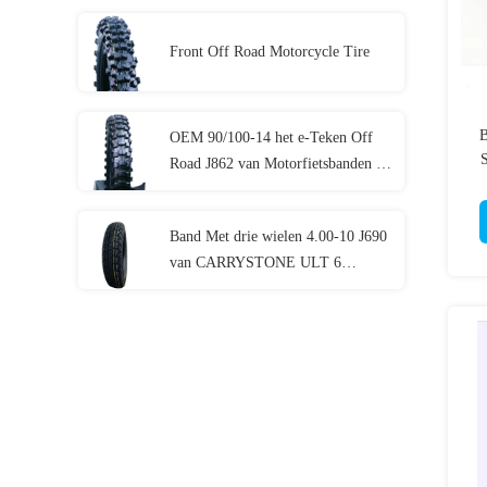
140/60-17 J630 Versterkte Banden
van de Sportenfiets
Front Off Road Motorcycle Tire
B
OEM 90/100-14 het e-Teken Off
S
Road J862 van Motorfietsbanden 14
Banden van de Duimmotorfiets het
Insluiten
Band Met drie wielen 4.00-10 J690
van CARRYSTONE ULT 6
PAREN 8 PAREN TT Zwaar Carry
Three Wheel Motorcycles