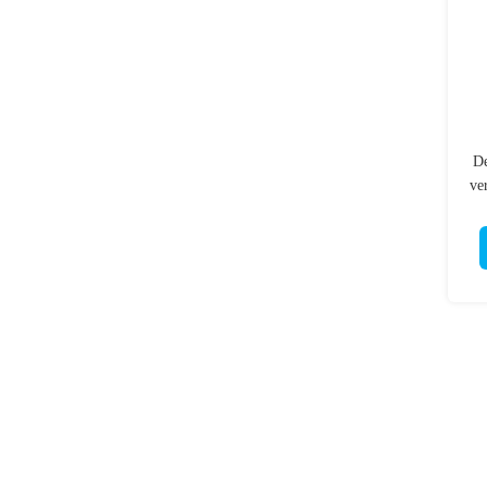
De
ve