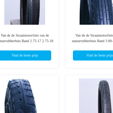
Van de de Straatmotorfiets van de
Van de de Straatmotorfiet
tuurrubberbuis Band 2.75-17 2.75-18
natuurrubberbuis Band 3.00
830 4 PAREN 6 van het Normale de
PAREN 6 van het Normale d
Wegparen Gebruik Front Tire van
Gebruik Front Tire van
Vind de beste prijs
Vind de beste prijs
TT/TL