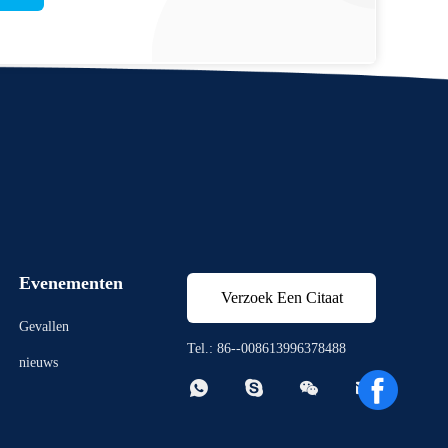
Evenementen
Verzoek Een Citaat
Gevallen
Tel.: 86--008613996378488
nieuws



