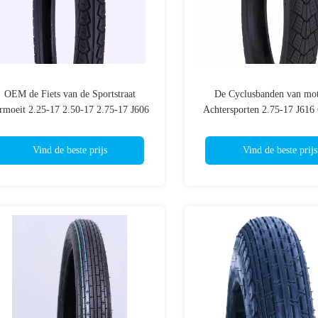
OEM de Fiets van de Sportstraat
De Cyclusbanden van mot
rmoeit 2.25-17 2.50-17 2.75-17 J606
Achtersporten 2.75-17 J61
PAREN 6 PAREN TT/TL-Motorfiets
van TT/TL 47P de Rand1
voor Sportfiets
Vind de beste prijs
Vind de beste prijs