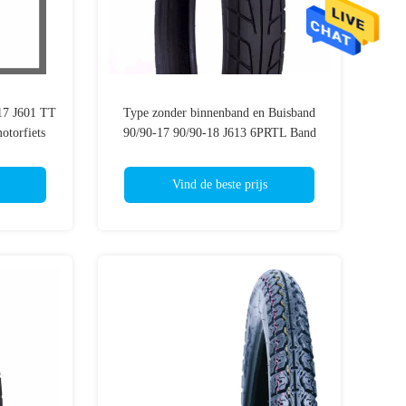
17 J601 TT
Type zonder binnenband en Buisband
torfiets
90/90-17 90/90-18 J613 6PRTL Band
Zonder binnenband van de
Straatmotorfiets
Vind de beste prijs