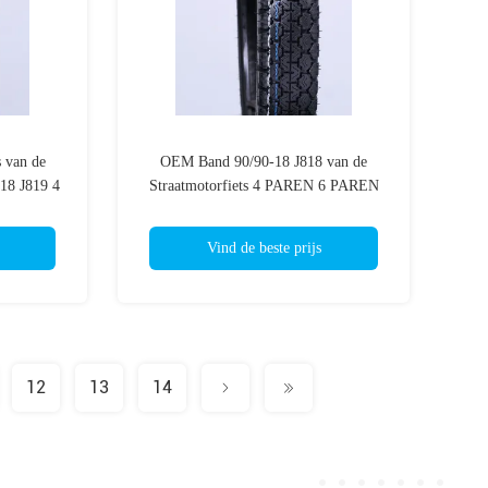
s van de
OEM Band 90/90-18 J818 van de
-18 J819 4
Straatmotorfiets 4 PAREN 6 PAREN
ormale
van TT/TL het Normale Natuurrubber
 Tire
Vind de beste prijs
12
13
14