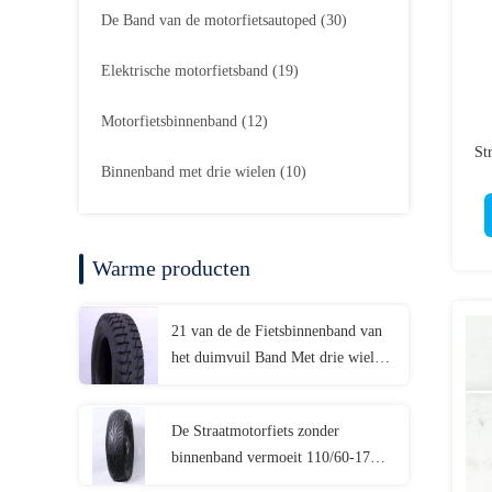
De Band van de motorfietsautoped
(30)
Elektrische motorfietsband
(19)
Motorfietsbinnenband
(12)
St
Binnenband met drie wielen
(10)
Warme producten
21 van de de Fietsbinnenband van
het duimvuil Band Met drie wielen
van de de Motorfiets de Elektrische
Buis
De Straatmotorfiets zonder
binnenband vermoeit 110/60-17
110/70-17 130/70-17 140/70-17