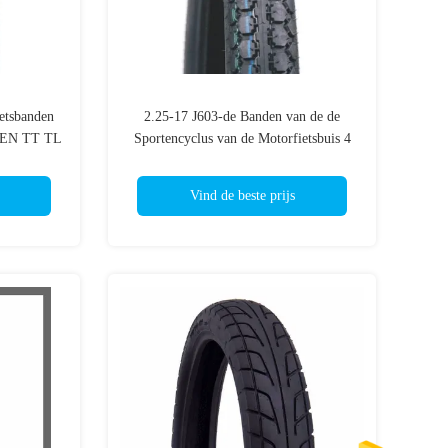
etsbanden
2.25-17 J603-de Banden van de de
AREN TT TL
Sportencyclus van de Motorfietsbuis 4
PAREN TT 33L F.R.
Vind de beste prijs