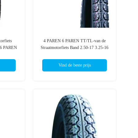
orfiets
4 PAREN 6 PAREN TT/TL-van de
6 6 PAREN
Straatmotorfiets Band 2.50-17 3.25-16
.85*17
3.50-16 J607
Vind de beste prijs