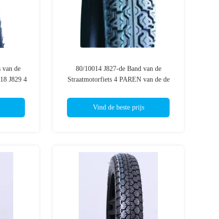
s van de
80/10014 J827-de Band van de
-18 J829 4
Straatmotorfiets 4 PAREN van de de
e Wegparen
Bandtt/tl Sport van de 6 PARENbuis de
 TT/TL
Fietsbanden
Vind de beste prijs