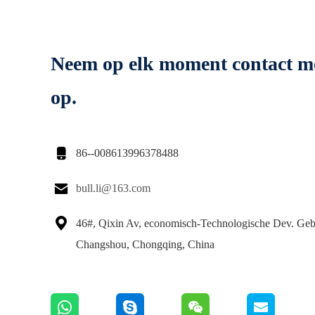
Neem op elk moment contact m
op.

86--008613996378488

bull.li@163.com

46#, Qixin Av, economisch-Technologische Dev. Gebi
Changshou, Chongqing, China