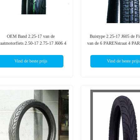
OEM Band 2.25-17 van de
Buistype 2.25-17 J605 de Fi
raatmotorfiets 2.50-17 2.75-17 J606 4
van de 6 PARENstraat 4 P
PAREN 6 TT/TL-CCC van het
33L F/R
Bandparen Omhulsel
Vind de beste prijs
Vind de beste prijs