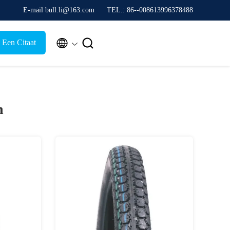
E-mail bull.li@163.com
TEL.: 86--008613996378488


 Een Citaat
n