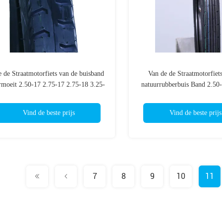
 de Straatmotorfiets van de buisband
Van de de Straatmotorfiet
rmoeit 2.50-17 2.75-17 2.75-18 3.25-
natuurrubberbuis Band 2.50
16 Versterkte MotorcycleTyres
PAREN 6 TT van het N
Wegparen Gebruik Front
Vind de beste prijs
Vind de beste prijs
7
8
9
10
11