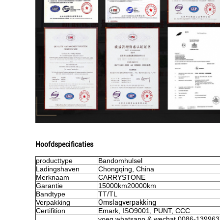
Hoofdspecificaties
producttype
Bandomhulsel
Ladingshaven
Chongqing, China
Merknaam
CARRYSTONE
Garantie
15000km20000km
Bandtype
TT/TL
Verpakking
Omslagverpakking
Certifition
Emark, ISO9001, PUNT, CCC
voeg whatsapp & wechat 0086-1399637