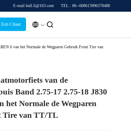
E-mail bull.li@163.com
TEL.: 86--008613996378488


 Een Citaat
 PAREN 6 van het Normale de Wegparen Gebruik Front Tire van
atmotorfiets van de
uis Band 2.75-17 2.75-18 J830
n het Normale de Wegparen
 Tire van TT/TL