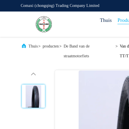
Comaxi (chongqing) Trading Company Limited
Thuis
Prod
Thuis
>
producten
>
De Band van de
>
Van d
straatmotorfiets
TT/T