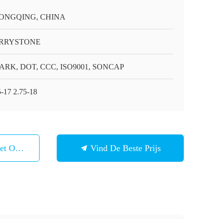
ONGQING, CHINA
RRYSTONE
ARK, DOT, CCC, ISO9001, SONCAP
5-17 2.75-18
et Ons Op
Vind De Beste Prijs