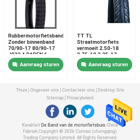
Off Road-Motorfietsband
Rubbermotorfietsbanden
TT TL
Band met drie wielen
Zonder binnenband
Straatmotorfiets
70/90-17 80/90-17
vermoeit 2.50-18
J833 4 PAREN 6
2.75-18 3.25-17
De Band van de motorfietsautoped
PAREN TT/TL F.R.
Versterkte J877
Aanvraag sturen
Aanvraag sturen
Elektrische motorfietsband
Thuis
Ongeveer ons
Contacteer ons
Desktop Site
Motorfietsbinnenband
Sitemap
Privacybeleid
Binnenband met drie wielen
Kwaliteit
De Band van de motorfietsbuis
China
Fabriek.Copyright © 2026 Comaxi (chongqing)
Trading Company Limited. All Rights Reserved.