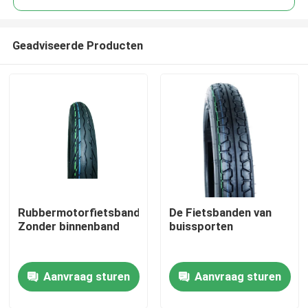
Geadviseerde Producten
Rubbermotorfietsbanden
De Fietsbanden van
Thuis
Zonder binnenband
buissporten
Producten
Aanvraag sturen
Aanvraag sturen
Over ons