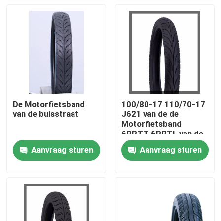
Fabrieksreis
Kwaliteitscontrole
Contacteer ons
De Motorfietsband
100/80-17 110/70-17
van de buisstraat
J621 van de de
nieuws
Motorfietsband
6PRTT 6PRTL van de
Wegstraat de
Aanvraag sturen
Aanvraag sturen
Alle Gevallen
Buisband 43L
De Band van de motorfietsbuis
De Band van de straatmotorfiets