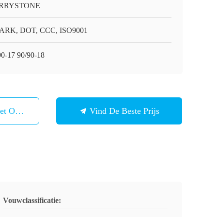
RRYSTONE
RK, DOT, CCC, ISO9001
90-17 90/90-18
et Ons Op
Vind De Beste Prijs
Vouwclassificatie: