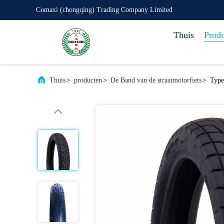
Comaxi (chongqing) Trading Company Limited
Thuis
Prod
Thuis
>
producten
>
De Band van de straatmotorfiets
>
Type