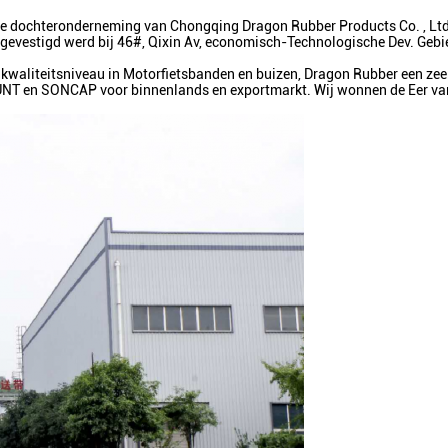
 de dochteronderneming van Chongqing Dragon Rubber Products Co. , Ltd
d gevestigd werd bij 46#, Qixin Av, economisch-Technologische Dev. Geb
kwaliteitsniveau in Motorfietsbanden en buizen, Dragon Rubber een zeer
PUNT en SONCAP voor binnenlands en exportmarkt. Wij wonnen de Eer v