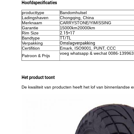
Hoofdspecificaties
producttype
Bandomhulsel
Ladingshaven
Chongqing, China
Merknaam
CARRYSTONE/YIMISSING
Garantie
15000km20000km
Rim Size
2.15*17
Bandtype
TT/TL
Verpakking
Omslagverpakking
Certifition
Emark, ISO9001, PUNT, CCC
voeg whatsapp & wechat 0086-1399637
Patroon & Prijs
Het product toont
De kwaliteit van producten heeft het lof van binnenlandse 