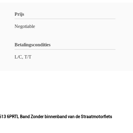
Prijs
Negotiable
Betalingscondities
L/C, T/T
613 6PRTL Band Zonder binnenband van de Straatmotorfiets