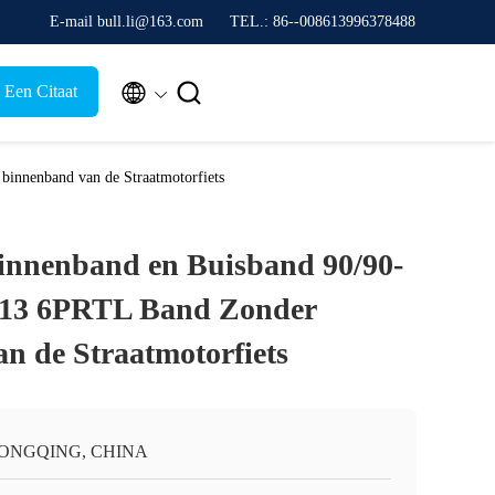
E-mail bull.li@163.com
TEL.: 86--008613996378488


 Een Citaat
innenband van de Straatmotorfiets
innenband en Buisband 90/90-
J613 6PRTL Band Zonder
n de Straatmotorfiets
ONGQING, CHINA