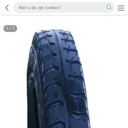
1
/
1