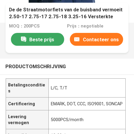
De de Straatmotorfiets van de buisband vermoeit
2.50-17 2.75-17 2.75-18 3.25-16 Versterkte
MotorcycleTyres
MOQ：200PCS
Prijs：negotiable
Beste prijs
Contacteer ons
PRODUCTOMSCHRIJVING
Betalingsconditie
L/C, T/T
s
Certificering
EMARK, DOT, CCC, ISO9001, SONCAP
Levering
5000PCS/month
vermogen