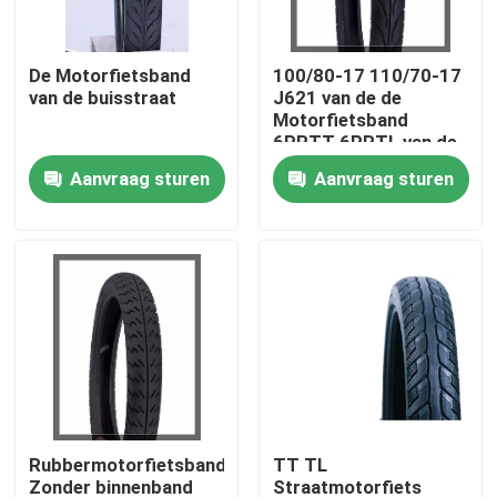
Fabrieksreis
De Motorfietsband
100/80-17 110/70-17
van de buisstraat
J621 van de de
Motorfietsband
Kwaliteitscontrole
6PRTT 6PRTL van de
Wegstraat de
Aanvraag sturen
Aanvraag sturen
Buisband 43L
Contacteer ons
nieuws
Alle Gevallen
De Band van de motorfietsbuis
Rubbermotorfietsbanden
TT TL
De Band van de straatmotorfiets
Zonder binnenband
Straatmotorfiets