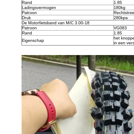
Rand
1.85
Ladingsvermogen
180kg
Patroon
Rechtstre
Druk
280kpa
De Motorfietsband van M/C 3.00-18
Patroon
VG083
Rand
1.85
het knopp
Eigenschap
in een ver