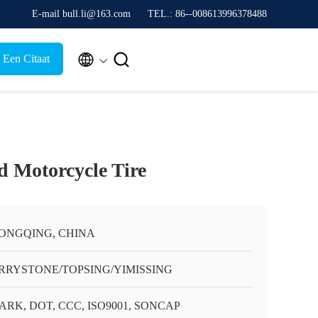
E-mail bull.li@163.com
TEL.: 86--008613996378488


 Een Citaat
d Motorcycle Tire
ONGQING, CHINA
RRYSTONE/TOPSING/YIMISSING
ARK, DOT, CCC, ISO9001, SONCAP