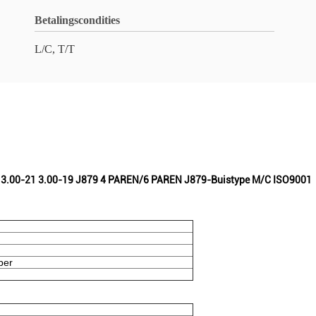
Betalingscondities
L/C, T/T
1 3.00-21 3.00-19 J879 4 PAREN/6 PAREN J879-Buistype M/C ISO9001
ber