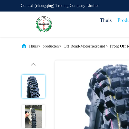
Comaxi (chongqing) Trading Company Limited
Thuis
Prod
Thuis
>
producten
>
Off Road-Motorfietsband
>
Front Off 