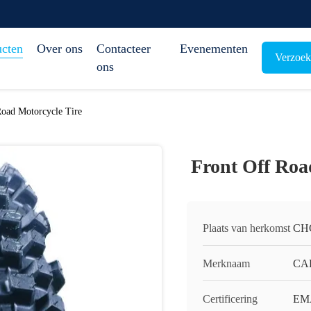
ucten
Over ons
Contacteer
Evenementen
Verzoek
ons
Road Motorcycle Tire
Front Off Roa
Plaats van herkomst
CH
Merknaam
CA
Certificering
EM