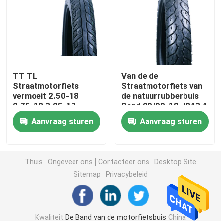
Off Road-Motorfietsband
Band met drie wielen
TT TL
Van de de
Straatmotorfiets
Straatmotorfiets van
De Band van de motorfietsautoped
vermoeit 2.50-18
de natuurrubberbuis
2.75-18 3.25-17
Band 90/90-18 J843 4
Versterkte J877
PAREN 6 TT van het
Elektrische motorfietsband
Aanvraag sturen
Aanvraag sturen
Normale Wegparen
Gebruik Front Tire
Motorfietsbinnenband
Thuis
Ongeveer ons
Contacteer ons
Desktop Site
Sitemap
Privacybeleid
Binnenband met drie wielen
Kwaliteit
De Band van de motorfietsbuis
China