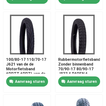
Fabrieksreis
Kwaliteitscontrole
Contacteer ons
nieuws
100/80-17 110/70-17
Rubbermotorfietsbanden
J621 van de de
Zonder binnenband
Motorfietsband
70/90-17 80/90-17
Alle Gevallen
6PRTT 6PRTL van de
J833 4 PAREN 6
Wegstraat de
PAREN TT/TL F.R.
Aanvraag sturen
Aanvraag sturen
Buisband 43L
De Band van de motorfietsbuis
De Band van de straatmotorfiets