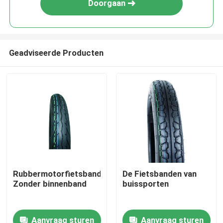
Doorgaan
Geadviseerde Producten
Thuis
Rubbermotorfietsbanden
De Fietsbanden van
Zonder binnenband
buissporten
Producten
Aanvraag sturen
Aanvraag sturen
Over ons