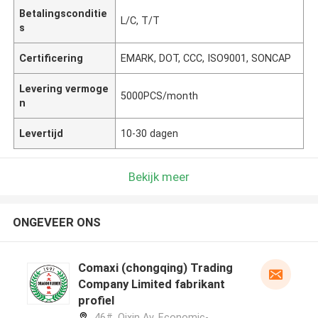
Betalingsconditie
L/C, T/T
s
Certificering
EMARK, DOT, CCC, ISO9001, SONCAP
Levering vermoge
5000PCS/month
n
Levertijd
10-30 dagen
Bekijk meer
ONGEVEER ONS
Comaxi (chongqing) Trading
Company Limited fabrikant
profiel
46#, Qixin Av, Economic-