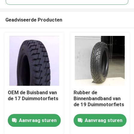
Geadviseerde Producten
OEM de Buisband van
Rubber de
Thuis
de 17 Duimmotorfiets
Binnenbandband van
de 19 Duimmotorfiets
Over ons
Aanvraag sturen
Aanvraag sturen
Contacten