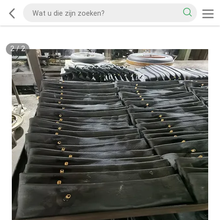
2
/
2