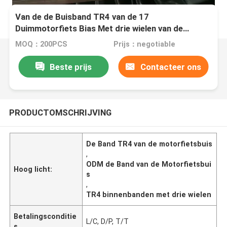
Van de de Buisband TR4 van de 17
Duimmotorfiets Bias Met drie wielen van de
Binnenband 480-550% Verlenging
MOQ：200PCS
Prijs：negotiable
Beste prijs
Contacteer ons
PRODUCTOMSCHRIJVING
De Band TR4 van de motorfietsbuis
,
ODM de Band van de Motorfietsbui
Hoog licht:
s
,
TR4 binnenbanden met drie wielen
Betalingsconditie
L/C, D/P, T/T
s