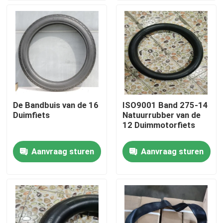
Producten
De Band van de motorfietsbuis
De Band van de straatmotorfiets
De Bandbuis van de 16
ISO9001 Band 275-14
Duimfiets
Natuurrubber van de
Off Road-Motorfietsband
12 Duimmotorfiets
Aanvraag sturen
Aanvraag sturen
Band met drie wielen
De Band van de motorfietsautoped
Elektrische motorfietsband