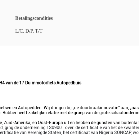
Betalingscondities
L/C, D/P, T/T
TR4 van de 17 Duimmotorfiets Autopedbuis
etsen en Autopedden. Wij dringen bij „de doorbraakinnovatie“ aan, „nas
Rubber heeft zakelijke relatie met de groep van de grote schaalonderne
 Zuid-Amerika, en Oost-Europa uit en hebben de gunsten van buitenlands
igd, ging de onderneming 1S09001 over: de certificatie van het de kwali
certificatie van Verenigde Staten, het certificaat van Nigeria SONCAP, 