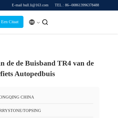
E-mail bull.li@163.com
TEL.: 86--008613996378488


 Een Citaat
n de de Buisband TR4 van de
iets Autopedbuis
ONGQING CHINA
RRYSTONE/TOPSING