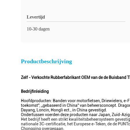
Levertijd
10-30 dagen
Productbeschrijving
Zelf - Verkochte Rubberfabrikant OEM van de de Buisband 
Bedrijfinleiding
Hoofdproducten: Banden voor motorfietsen, Driewielers, e-Fi
toekomst“, „gebaseerd in China“ van beheersconcept. Dragon 
Dayang, Loncin, Hongli ect., in China gevestigd.
Ondertussen voerden deze producten naar Japan, Zuid-Azige,
Het bedrijf heeft een strikt kwaliteitsbeheersysteem gevest
nationale 3C-certificatie, het Europese e-Teken, de de PUNT
Chongqing overgegaan.