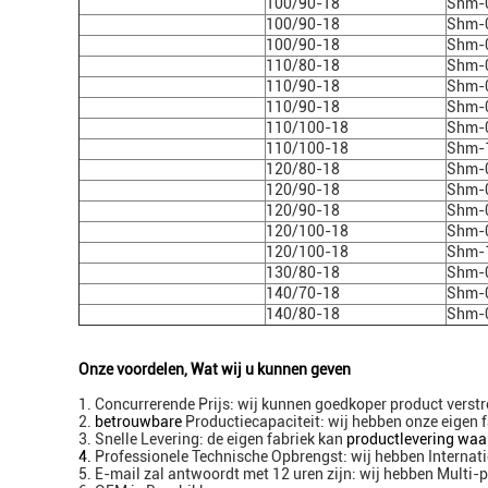
100/90-18
Shm-
100/90-18
Shm-
100/90-18
Shm-
110/80-18
Shm-
110/90-18
Shm-
110/90-18
Shm-
110/100-18
Shm-
110/100-18
Shm-
120/80-18
Shm-
120/90-18
Shm-
120/90-18
Shm-
120/100-18
Shm-
120/100-18
Shm-
130/80-18
Shm-
140/70-18
Shm-
140/80-18
Shm-
Onze voordelen, Wat wij u kunnen geven
1. Concurrerende Prijs: wij kunnen goedkoper product verst
2.
betrouwbare
Productiecapaciteit: wij hebben onze eigen f
3. Snelle Levering: de eigen fabriek kan
productlevering wa
4.
Professionele Technische Opbrengst: wij hebben Internat
5. E-mail zal antwoordt met 12 uren zijn: wij hebben Multi