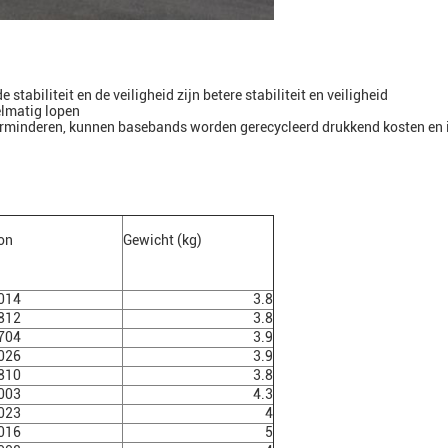
de stabiliteit en de veiligheid zijn
betere stabiliteit en veiligheid
elmatig
lopen
ef verminderen, kunnen basebands worden gerecycleerd drukkend kosten e
on
Gewicht (kg)
014
3.8
812
3.8
704
3.9
026
3.9
810
3.8
003
4.3
023
4
016
5