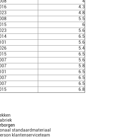
008
4
016
4.3
023
4.8
008
5.5
015
6
023
5.6
014
6.5
101
5.6
026
5.4
015
6.5
007
5.6
007
5.8
101
6.5
007
6.5
007
6.5
015
6.8
rekken
abriek
arborgen
ionaal standaardmateriaal
-person klantenserviceteam