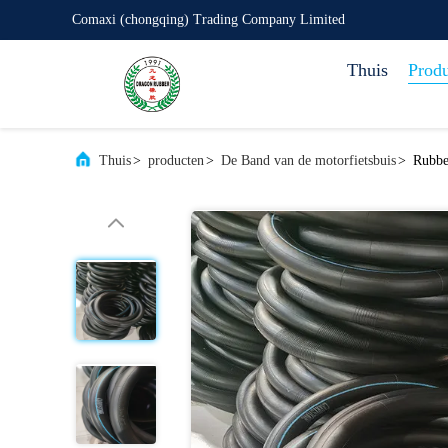
Comaxi (chongqing) Trading Company Limited
Thuis
Prod
Thuis
>
producten
>
De Band van de motorfietsbuis
>
Rubbe