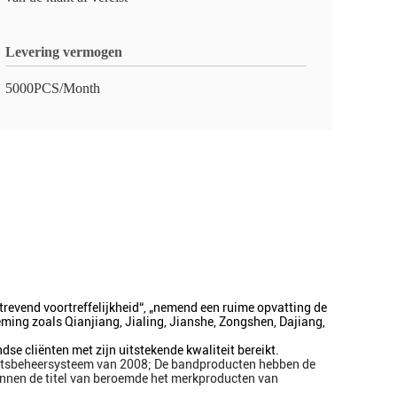
Levering vermogen
5000PCS/Month
trevend voortreffelijkheid“, „nemend een ruime opvatting de
ming zoals Qianjiang, Jialing, Jianshe, Zongshen, Dajiang,
e cliënten met zijn uitstekende kwaliteit bereikt.
teitsbeheersysteem van 2008;
De bandproducten hebben de
wonnen de titel van beroemde het merkproducten van