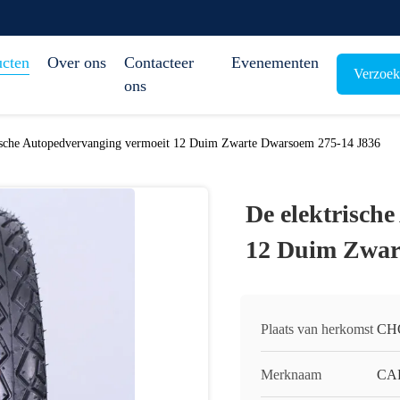
ucten
Over ons
Contacteer
Evenementen
Verzoek
ons
ische Autopedvervanging vermoeit 12 Duim Zwarte Dwarsoem 275-14 J836
De elektrisch
12 Duim Zwar
Plaats van herkomst
CH
Merknaam
CA