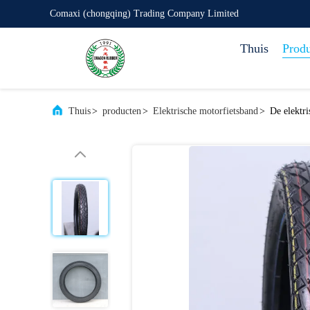
Comaxi (chongqing) Trading Company Limited
Thuis
Prod
Thuis
>
producten
>
Elektrische motorfietsband
>
De elektr