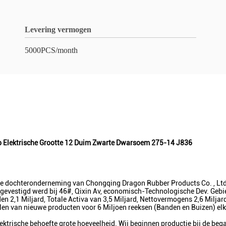
Levering vermogen
5000PCS/month
op Elektrische Grootte 12 Duim Zwarte Dwarsoem 275-14 J836
e dochteronderneming van Chongqing Dragon Rubber Products Co. , Ltd 
d gevestigd werd bij 46#, Qixin Av, economisch-Technologische Dev. Geb
n 2,1 Miljard, Totale Activa van 3,5 Miljard, Nettovermogens 2,6 Milj
elen van nieuwe producten voor 6 Miljoen reeksen (Banden en Buizen) elk 
lektrische behoefte grote hoeveelheid. Wij beginnen productie bij de beg