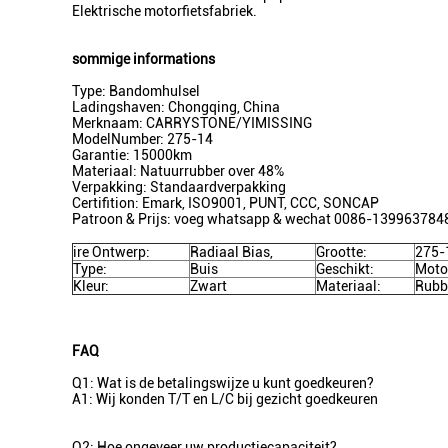
Elektrische motorfietsfabriek.
sommige informations
Type: Bandomhulsel
Ladingshaven: Chongqing, China
Merknaam: CARRYSTONE/YIMISSING
ModelNumber: 275-14
Garantie: 15000km
Materiaal: Natuurrubber over 48%
Verpakking: Standaardverpakking
Certifition: Emark, ISO9001, PUNT, CCC, SONCAP
Patroon & Prijs: voeg whatsapp & wechat 0086-13996378488
ire Ontwerp:
Radiaal Bias,
Grootte:
275-
Type:
Buis
Geschikt:
Motor
Kleur:
Zwart
Materiaal:
Rubb
FAQ
Q1: Wat is de betalingswijze u kunt goedkeuren?
A1: Wij konden T/T en L/C bij gezicht goedkeuren
Q2: Hoe ongeveer uw productiecapaciteit?