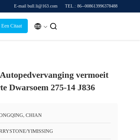
E-mail bull.li@163.com
TEL.: 86--008613996378488


 Een Citaat
e Autopedvervanging vermoeit
te Dwarsoem 275-14 J836
ONGQING, CHIAN
RRYSTONE/YIMISSING