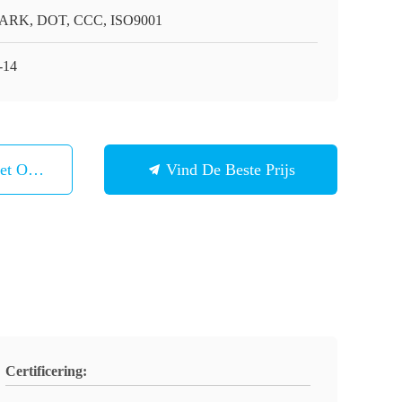
RK, DOT, CCC, ISO9001
-14
et Ons Op
Vind De Beste Prijs
Certificering: