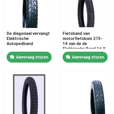
Fabrieksreis
Kwaliteitscontrole
De diagonaal vervangt
Fietsband van
Elektrische
motorfietsbuis 275-
Autopedband
14 van de de
Contacteer ons
Elektrische Band 16 X
2,125
Aanvraag sturen
Aanvraag sturen
nieuws
Alle Gevallen
De Band van de motorfietsbuis
De Band van de straatmotorfiets