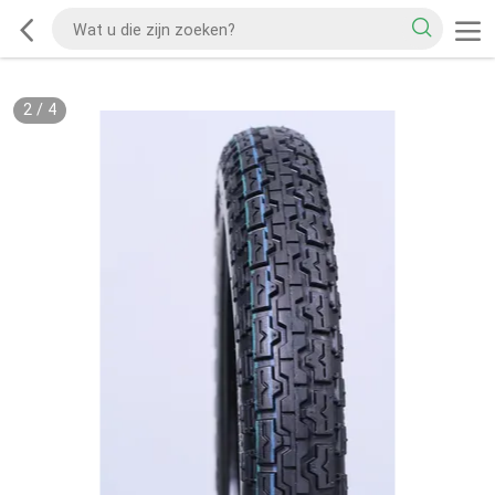
2
/
4