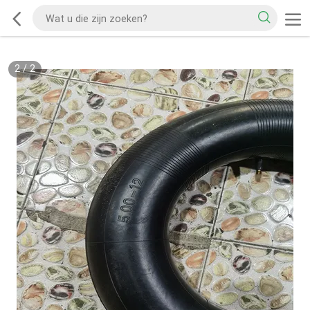
2
/
2