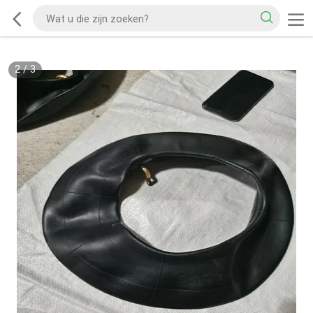
2
/
3