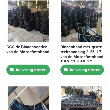
Producten
De Band van de motorfietsbuis
De Band van de straatmotorfiets
CCC de Binnenbanden
Binnenband met grote
van de Motorfietsband
trekspanning 3.25-17
van de Motorfietsband
Off Road-Motorfietsband
3.50-17 4.60-17
110/90-17 de Buis van
Aanvraag sturen
Aanvraag sturen
de Motorfiets
Band met drie wielen
De Band van de motorfietsautoped
Elektrische motorfietsband