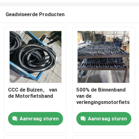
Geadviseerde Producten
CCC de Buizen、 van
500% de Binnenband
de Motorfietsband
van de
Thuis
verlengingsmotorfiets
Over ons
Aanvraag sturen
Aanvraag sturen
Contacten