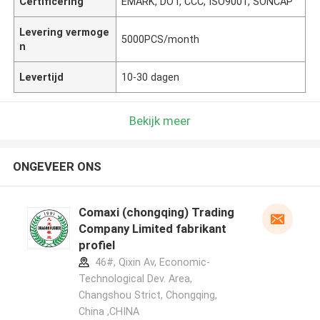
Certificering
EMARK, DOT, CCC, ISO9001, SONCAP
Levering vermoge
5000PCS/month
n
Levertijd
10-30 dagen
Bekijk meer
ONGEVEER ONS
Comaxi (chongqing) Trading
Company Limited fabrikant
profiel
46#, Qixin Av, Economic-
Technological Dev. Area,
Changshou Strict, Chongqing,
China ,CHINA