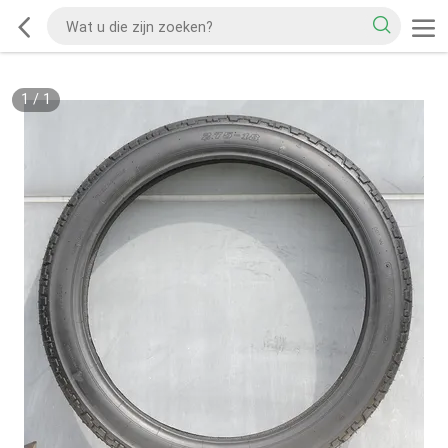
1
/
1