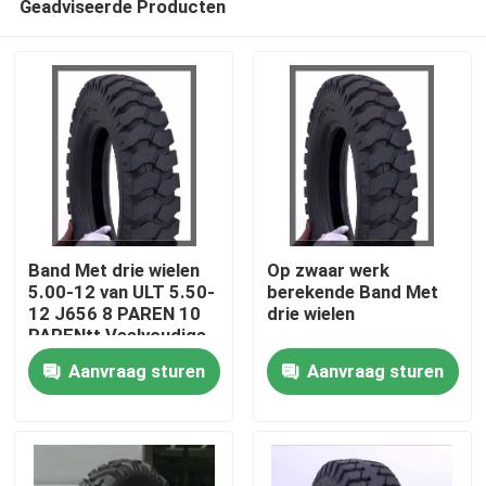
Geadviseerde Producten
Band Met drie wielen
Op zwaar werk
5.00-12 van ULT 5.50-
berekende Band Met
12 J656 8 PAREN 10
drie wielen
PARENtt Veelvoudige
Thuis
OEM Agressieve
Aanvraag sturen
Aanvraag sturen
Dubbele Sportbanden
Producten
Over ons