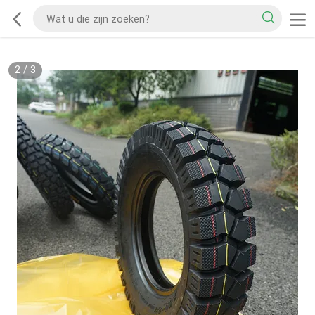
2
/
3