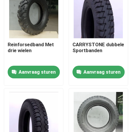
Fabrieksreis
Kwaliteitscontrole
Reinforsedband Met
CARRYSTONE dubbele
drie wielen
Sportbanden
Contacteer ons
Aanvraag sturen
Aanvraag sturen
nieuws
Alle Gevallen
De Band van de motorfietsbuis
De Band van de straatmotorfiets