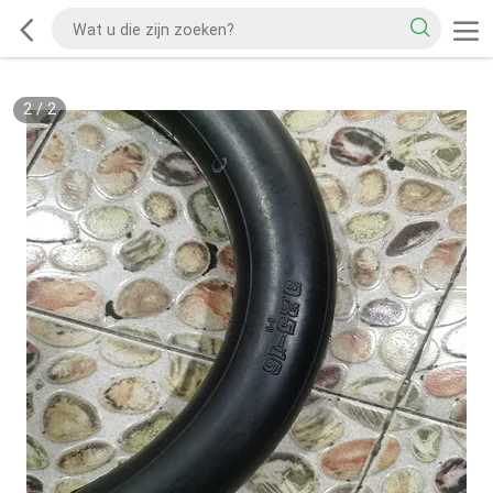
2
/
2