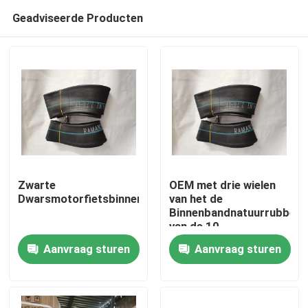
Geadviseerde Producten
Zwarte
OEM met drie wielen
Dwarsmotorfietsbinnenband
van het de
Binnenbandnatuurrubber
Thuis
van de 10
Duimautoped
Aanvraag sturen
Aanvraag sturen
Producten
Over ons