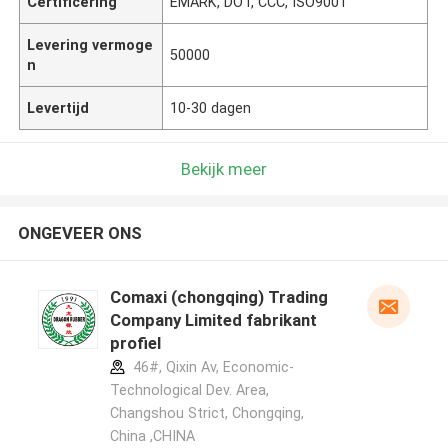
Certificering
EMARK, DOT, CCC, ISO9001
Levering vermoge
50000
n
Levertijd
10-30 dagen
Bekijk meer
ONGEVEER ONS
Comaxi (chongqing) Trading
Company Limited fabrikant
profiel
46#, Qixin Av, Economic-
Technological Dev. Area,
Changshou Strict, Chongqing,
China ,CHINA