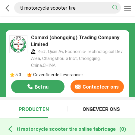
Comaxi (chongqing) Trading Company
Limited
46#, Qixin Av, Economic-Technological Dev.
Area, Changshou Strict, Chongqing,
China,CHINA
5.0
Geverifieerde Leverancier
Bel nu
Contacteer ons
PRODUCTEN
ONGEVEER ONS
tl motorcycle scooter tire online fabricage
(0)