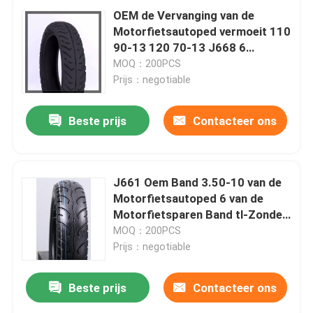
OEM de Vervanging van de
Motorfietsautoped vermoeit 110
90-13 120 70-13 J668 6
PARENoff road Gekniesde
MOQ：200PCS
Banden
Prijs：negotiable
Beste prijs
Contacteer ons
J661 Oem Band 3.50-10 van de
Motorfietsautoped 6 van de
Motorfietsparen Band tl-Zonder
Thuis
binnenband
MOQ：200PCS
Prijs：negotiable
Producten
Beste prijs
Contacteer ons
Over ons