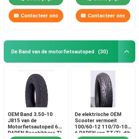
PAREN 8 PAREN van
TT Aangepaste EMARK
Contacteer ons
Contacteer ons
De Band van de motorfietsautoped
(30)
OEM Band 3.50-10
De elektrische OEM
J815 van de
Scooter vermoeit
Motorfietsautoped 6
100/60-12 110/70-10
PAREN Beschikbare TL
6 PAREN van TT/TL dik