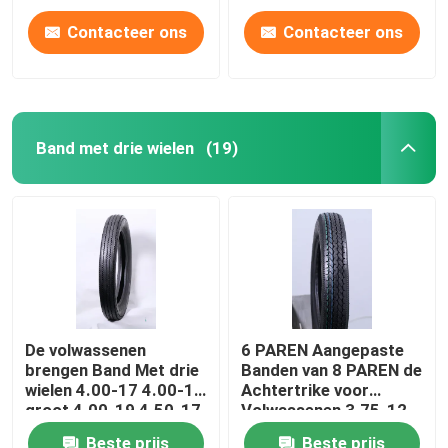
Contacteer ons
Contacteer ons
Band met drie wielen
(19)
De volwassenen
6 PAREN Aangepaste
brengen Band Met drie
Banden van 8 PAREN de
wielen 4.00-17 4.00-18
Achtertrike voor
groot 4.00-19 4.50-17
Volwassenen 3.75-12
4.50-18 5.00-16 6
J838 TT
Beste prijs
Beste prijs