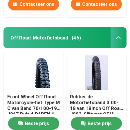
Contacteer ons
Contacteer ons
Off Road-Motorfietsband
(46)
Front Wheel Off Road
Rubber de
Motorcycle-het Type M
Motorfietsband 3.00-
C van Band 70/100-19
18 van 18Inch Off Road
J867 Buis 4 PAREN 6
J883-Slijtvast OEM
PAREN TT
Beste prijs
Beste prijs