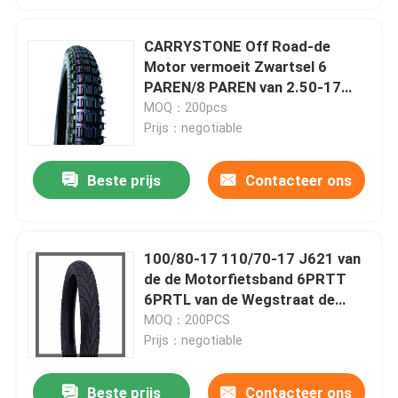
CARRYSTONE Off Road-de
Fabrieksreis
Motor vermoeit Zwartsel 6
PAREN/8 PAREN van 2.50-17
Kwaliteitscontrole
2.75-17 J861 TT OEM
MOQ：200pcs
Prijs：negotiable
Contacteer ons
Beste prijs
Contacteer ons
nieuws
100/80-17 110/70-17 J621 van
Alle Gevallen
de de Motorfietsband 6PRTT
6PRTL van de Wegstraat de
Buisband 43L
MOQ：200PCS
De Band van de motorfietsbuis
Prijs：negotiable
De Band van de straatmotorfiets
Beste prijs
Contacteer ons