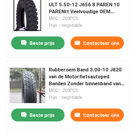
ULT 5.50-12 J656 8 PAREN 10
PARENtt Veelvoudige OEM
Agressieve Dubbele
MOQ：200PCS
Sportbanden
Prijs：negotiable
Beste prijs
Contacteer ons
Rubberoem Band 3.00-10 J820
van de Motorfietsautoped
Banden Zonder binnenband van
de 6 PAREN de Gekniesde
MOQ：200PCS
Modder
Prijs：negotiable
Beste prijs
Contacteer ons