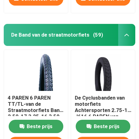
De Band van de straatmotorfiets
(59)
4 PAREN 6 PAREN
De Cyclusbanden van
TT/TL-van de
motorfiets
Straatmotorfiets Band
Achtersporten 2.75-17
2.50-17 3.25-16 3.50-
J616 6 PAREN van
16 J607
TT/TL 47P de
Beste prijs
Beste prijs
Rand1.85*17