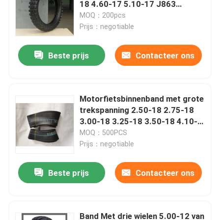
18 4.60-17 5.10-17 J863
6PRTT/8PRTT
MOQ：200pcs
Prijs：negotiable
Beste prijs
Contacteer ons
Motorfietsbinnenband met grote
trekspanning 2.50-18 2.75-18
3.00-18 3.25-18 3.50-18 4.10-
18 TR4
MOQ：500PCS
Prijs：negotiable
Beste prijs
Contacteer ons
Band Met drie wielen 5.00-12 van