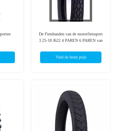
porten
De Fietsbanden van de motorfietssport
3.25-18 J622 4 PAREN 6 PAREN van
TT/TL 59L
Vind de beste prijs