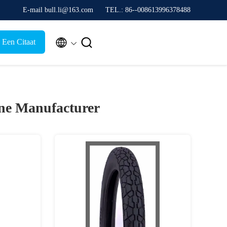
E-mail bull.li@163.com
TEL.: 86--008613996378488


 Een Citaat
ne Manufacturer