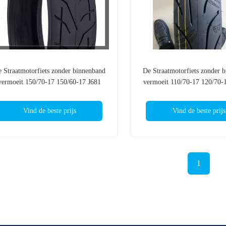
 Straatmotorfiets zonder binnenband
De Straatmotorfiets zonder 
vermoeit 150/70-17 150/60-17 J681
vermoeit 110/70-17 120/70-
ersterkte Banden van de Sportenfiets
17 150/70-17 J699 Versterk
van de Sportenfiet
Vind de beste prijs
Vind de beste prijs
1