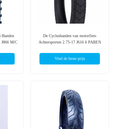
l-Banden
De Cyclusbanden van motorfiets
1 J866 M/C
Achtersporten 2.75-17 J616 6 PAREN
n de
van TT/TL 47P de Rand1.85*17
T
Vind de beste prijs