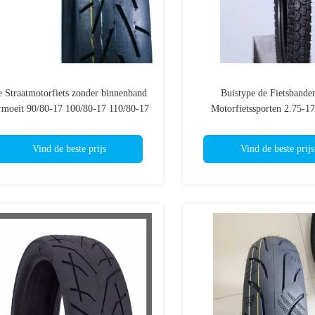
 Straatmotorfiets zonder binnenband
Buistype de Fietsbande
rmoeit 90/80-17 100/80-17 110/80-17
Motorfietssporten 2.75-17
20/70-17 130/80-17 J655 Versterkte
PAREN 6 PAREN van TT/TL
Banden van de Sportenfiets
Vind de beste prijs
Vind de beste prijs