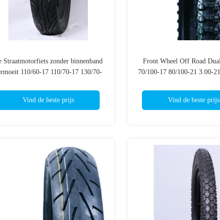
 Straatmotorfiets zonder binnenband
Front Wheel Off Road Dua
ermoeit 110/60-17 110/70-17 130/70-
70/100-17 80/100-21 3.00-2
 140/70-17 140/60-17 J630 Versterkte
4 PAREN/6 PAREN va
Banden van de Sportenfiets
Sportmotorfiets T
Vind de beste prijs
Vind de beste prijs