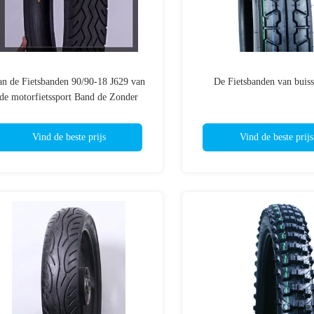
an de Fietsbanden 90/90-18 J629 van
De Fietsbanden van buiss
de motorfietssport Band de Zonder
binnenband en Buistype 6 PAREN
Vind de beste prijs
Vind de beste prijs