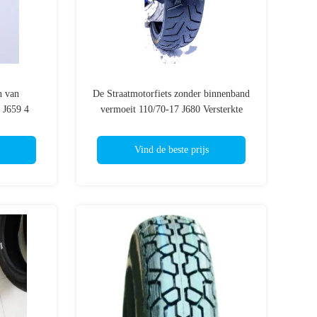
n van
De Straatmotorfiets zonder binnenband
 J659 4
vermoeit 110/70-17 J680 Versterkte
 47P F.R.
Banden van de Sportenfiets
Vind de beste prijs