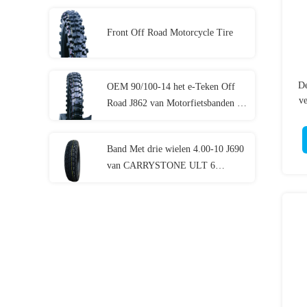
140/60-17 J630 Versterkte Banden
van de Sportenfiets
Front Off Road Motorcycle Tire
De
OEM 90/100-14 het e-Teken Off
v
Road J862 van Motorfietsbanden 14
17
Banden van de Duimmotorfiets het
Insluiten
Band Met drie wielen 4.00-10 J690
van CARRYSTONE ULT 6
PAREN 8 PAREN TT Zwaar Carry
Three Wheel Motorcycles