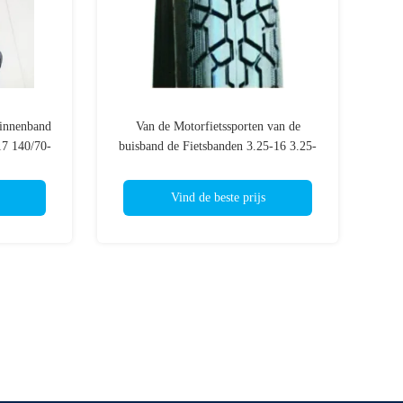
binnenband
Van de Motorfietssporten van de
17 140/70-
buisband de Fietsbanden 3.25-16 3.25-
te Banden
18 J817 4 PAREN 6 TT/TL-van het met
s
drie wielen-Motorfietsparen Gebruik
Vind de beste prijs