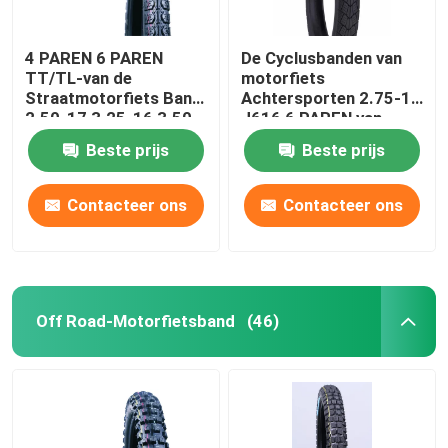
4 PAREN 6 PAREN
De Cyclusbanden van
TT/TL-van de
motorfiets
Straatmotorfiets Band
Achtersporten 2.75-17
2.50-17 3.25-16 3.50-
J616 6 PAREN van
16 J607
TT/TL 47P de
Beste prijs
Beste prijs
Rand1.85*17
Contacteer ons
Contacteer ons
Off Road-Motorfietsband
(46)