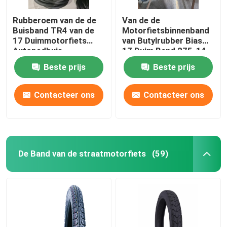
Rubberoem van de de
Van de de
Buisband TR4 van de
Motorfietsbinnenband
17 Duimmotorfiets
van Butylrubber Bias
Autopedbuis
17 Duim Band 275-14
voor Driewieler
Beste prijs
Beste prijs
Contacteer ons
Contacteer ons
De Band van de straatmotorfiets
(59)