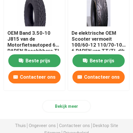
OEM Band 3.50-10
De elektrische OEM
J815 van de
Scooter vermoeit
Motorfietsautoped 6
100/60-12 110/70-10
PAREN Beschikbare TL
6 PAREN van TT/TL dik
Zonder binnenband
maakt Duurzaam
Beste prijs
Beste prijs
Contacteer ons
Contacteer ons
Bekijk meer
Thuis
Ongeveer ons
Contacteer ons
Desktop Site
Sitemap
Privacybeleid