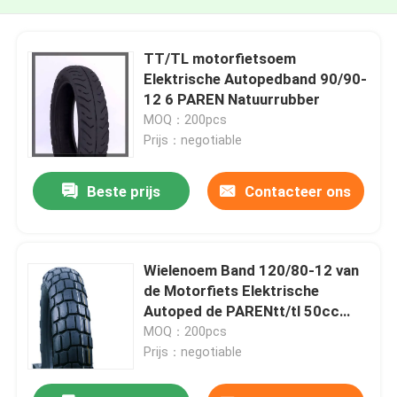
TT/TL motorfietsoem
Elektrische Autopedband 90/90-
12 6 PAREN Natuurrubber
MOQ：200pcs
Prijs：negotiable
Beste prijs
Contacteer ons
Wielenoem Band 120/80-12 van
de Motorfiets Elektrische
Autoped de PARENtt/tl 50cc
Gekniesde Banden van J653 6
MOQ：200pcs
Prijs：negotiable