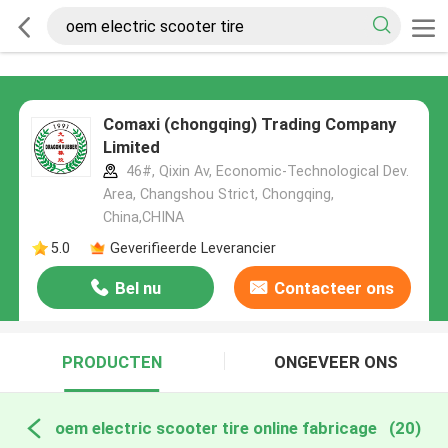
Comaxi (chongqing) Trading Company
Limited
46#, Qixin Av, Economic-Technological Dev.
Area, Changshou Strict, Chongqing,
China,CHINA
5.0
Geverifieerde Leverancier
Bel nu
Contacteer ons
PRODUCTEN
ONGEVEER ONS
oem electric scooter tire online fabricage
(20)