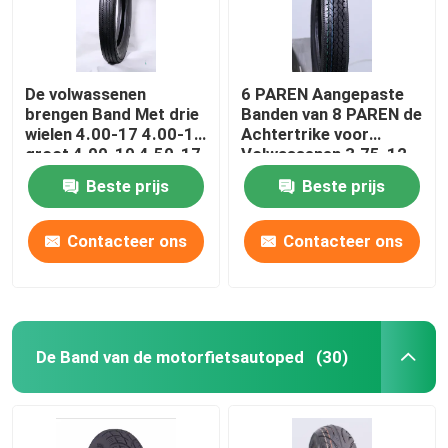
De volwassenen
6 PAREN Aangepaste
brengen Band Met drie
Banden van 8 PAREN de
wielen 4.00-17 4.00-18
Achtertrike voor
groot 4.00-19 4.50-17
Volwassenen 3.75-12
4.50-18 5.00-16 6
J838 TT
Beste prijs
Beste prijs
PAREN 8 PAREN van
TT Aangepaste EMARK
Contacteer ons
Contacteer ons
De Band van de motorfietsautoped
(30)