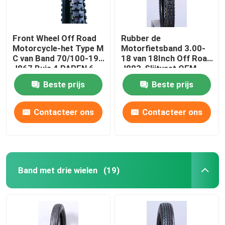
Front Wheel Off Road
Rubber de
Motorcycle-het Type M
Motorfietsband 3.00-
C van Band 70/100-19
18 van 18Inch Off Road
J867 Buis 4 PAREN 6
J883-Slijtvast OEM
PAREN TT
Beste prijs
Beste prijs
Contacteer ons
Contacteer ons
Band met drie wielen
(19)