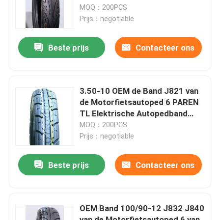
Duurzaam
MOQ：200PCS
Prijs：negotiable
Fabrieksreis
Beste prijs
Contacteer ons
Kwaliteitscontrole
Contacteer ons
3.50-10 OEM de Band J821 van
de Motorfietsautoped 6 PAREN
TL Elektrische Autopedband
nieuws
Zonder binnenband
MOQ：200PCS
Prijs：negotiable
Alle Gevallen
Beste prijs
Contacteer ons
De Band van de motorfietsbuis
OEM Band 100/90-12 J832 J840
De Band van de straatmotorfiets
van de Motorfietsautoped 6 van