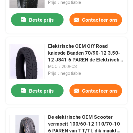
Prijs：negotiable
Beste prijs
Contacteer ons
Elektrische OEM Off Road
kniesde Banden 70/90-12 3.50-
12 J841 6 PAREN de Elektrische
van de Autopedband
MOQ：200PCS
Vervangings
Prijs：negotiable
Beste prijs
Contacteer ons
Thuis
Producten
De elektrische OEM Scooter
vermoeit 100/60-12 110/70-10
6 PAREN van TT/TL dik maakt
Over ons