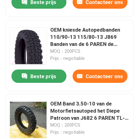
Beste prijs
Contacteer ons
OEM kniesde Autopedbanden
110/90-13 115/80-13 J869
Banden van de 6 PAREN de
Elektrische Autoped
MOQ：200PCS
Prijs：negotiable
Beste prijs
Contacteer ons
OEM Band 3.50-10 van de
Motorfietsautoped het Diepe
Patroon van J682 6 PAREN TL-
Zonder binnenband
MOQ：200PCS
Prijs：negotiable