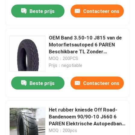
Beste prijs
Contacteer ons
OEM Band 3.50-10 J815 van de
Motorfietsautoped 6 PAREN
Beschikbare TL Zonder
binnenband
MOQ：200PCS
Prijs：negotiable
Beste prijs
Contacteer ons
Het rubber kniesde Off Road-
Bandenoem 90/90-10 J660 6
PAREN Elektrische Autopedband
vervangen
MOQ：200pcs